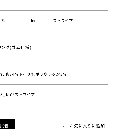
ー系
柄
ストライプ
ング(ゴム仕様)
,毛34%,麻10%,ポリウレタン3%
403_NY/ストライプ
舗試着
お気に入りに追加