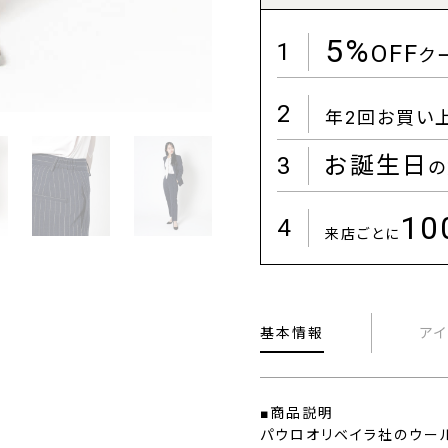
5%
1
OFF
ク
2
年2回お買い
3
お誕生日
の
1
4
来店ごとに
基本情報
ア
■商品説明
パウロオリベイラ社のウール