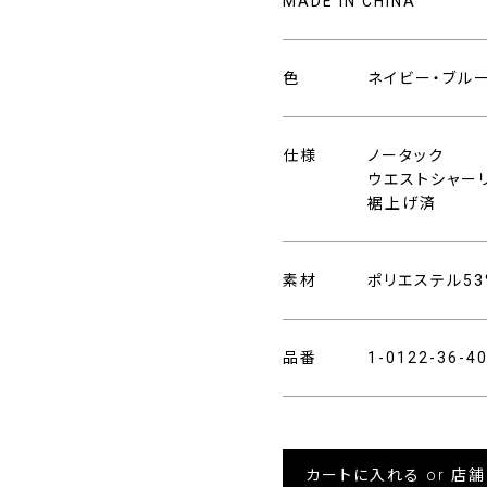
MADE IN CHINA
色
ネイビー・ブル
仕様
ノータック
ウエストシャーリ
裾上げ済
素材
ポリエステル53%
品番
1-0122-36-
カートに入れる or 店