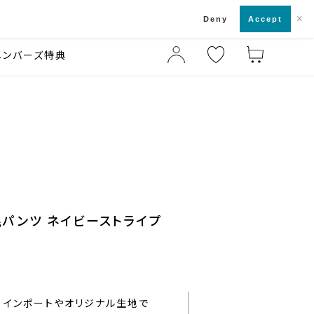
×
店舗一覧・来店予約
ド
Deny
Accept
メンバーズ特典
混パンツ ネイビーストライプ
インポートやオリジナル生地で