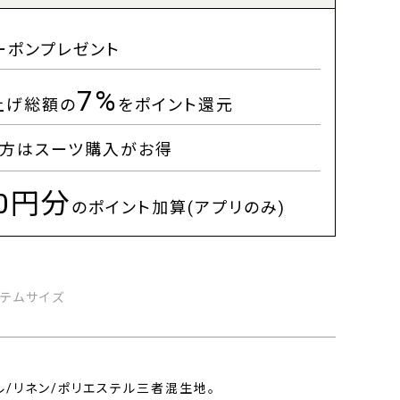
ーポンプレゼント
7%
上げ総額の
をポイント還元
方はスーツ購入がお得
00円分
のポイント加算(アプリのみ)
イテムサイズ
/リネン/ポリエステル三者混生地。