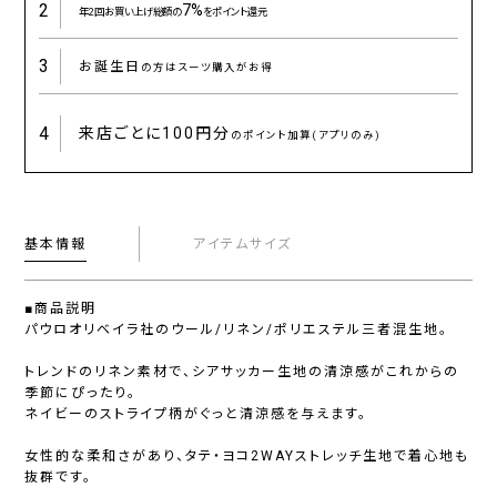
2
7%
年2回お買い上げ総額の
をポイント還元
3
お誕生日
の方はスーツ購入がお得
4
来店ごとに
100円分
のポイント加算(アプリのみ)
基本情報
アイテムサイズ
■商品説明
パウロオリベイラ社のウール/リネン/ポリエステル三者混生地。
トレンドのリネン素材で、シアサッカー生地の清涼感がこれからの
季節にぴったり。
ネイビーのストライプ柄がぐっと清涼感を与えます。
女性的な柔和さがあり、タテ・ヨコ2WAYストレッチ生地で着心地も
抜群です。