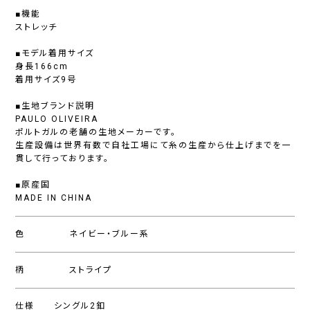
■機能
ストレッチ
■モデル着用サイズ
身長166cm
着用サイズ9号
■生地ブランド説明
PAULO OLIVEIRA
ポルトガルの老舗の生地メーカーです。
生産設備は世界有数で自社工場にて糸の生産から仕上げまでを一
貫して行っております。
■原産国
MADE IN CHINA
色
ネイビー・ブルー系
柄
ストライプ
仕様
シングル2釦