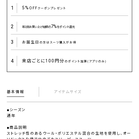
1
5%
OFF
クーポンプレゼント
2
7%
年2回お買い上げ総額の
をポイント還元
3
お誕生日
の方はスーツ購入がお得
4
来店ごとに
100円分
のポイント加算(アプリのみ)
基本情報
アイテムサイズ
■シーズン
通年
■商品説明
ストレッチ性のあるウール・ポリエステル混合の生地を使用し、オー