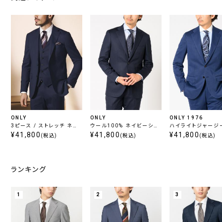
ONLY
ONLY
ONLY 1976
3ピース / ストレッチ ネイ
ウール100% ネイビーシャ
ハイライトジャージー
ビー無地
¥41,800
ドウストライプ
¥41,800
ルー チェック
¥41,800
(税込)
(税込)
(税込)
ランキング
1
2
3