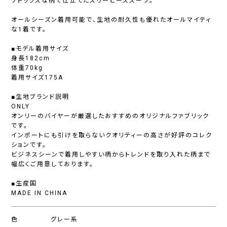
ソドックスな柄で仕立てたスリーピーススーツ。
オールシーズン着用可能で、生地の耐久性も優れたオールマイティ
な1着です。
■モデル着用サイズ
身長182cm
体重70kg
着用サイズ175A
■生地ブランド説明
ONLY
オンリーのバイヤーが厳選したおすすめのオリジナルファブリック
です。
インポートにも引けを取らないクオリティーの高さが好評のコレク
ションです。
ビジネスシーンで着用しやすい柄からトレンドを取り入れた柄まで
幅広くご用意しております。
■生産国
MADE IN CHINA
色
グレー系