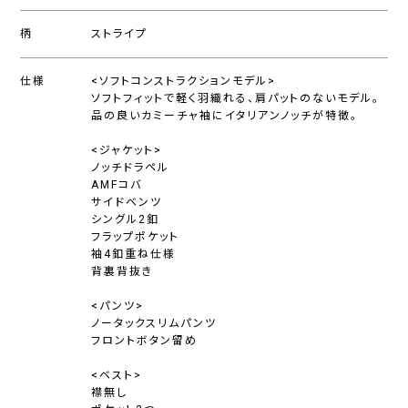
柄
ストライプ
仕様
<ソフトコンストラクションモデル>
ソフトフィットで軽く羽織れる、肩パットのないモデル。
品の良いカミーチャ袖にイタリアンノッチが特徴。
<ジャケット>
ノッチドラペル
AMFコバ
サイドベンツ
シングル2釦
フラップポケット
袖4釦重ね仕様
背裏背抜き
<パンツ>
ノータックスリムパンツ
フロントボタン留め
<ベスト>
襟無し