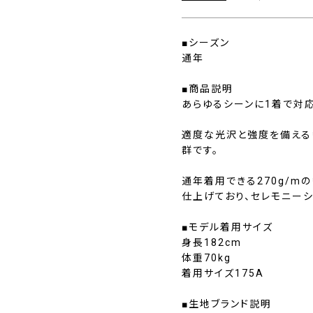
■シーズン
通年
■商品説明
あらゆるシーンに1着で対
適度な光沢と強度を備える
群です。
通年着用できる270g/m
仕上げており、セレモニー
■モデル着用サイズ
身長182cm
体重70kg
着用サイズ175A
■生地ブランド説明