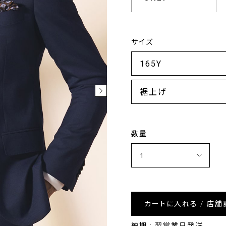
サイズ
裾上げ
数量
カートに入れる / 店舗
納期 : 翌営業日発送