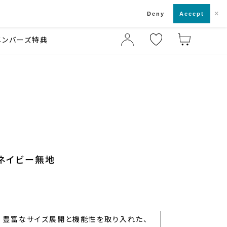
×
店舗一覧・来店予約
ド
Deny
Accept
メンバーズ特典
 ネイビー無地
豊富なサイズ展開と機能性を取り入れた、