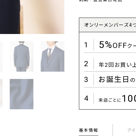
オンリーメンバーズ4
5%
1
OFF
ク
2
年2回お買い
3
お誕生日
の
1
4
来店ごとに
基本情報
ア