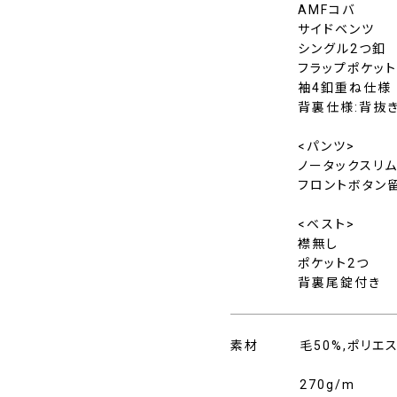
AMFコバ
サイドベンツ
シングル2つ釦
フラップポケッ
袖4釦重ね仕様
背裏仕様:背抜
<パンツ>
ノータックスリ
フロントボタン
<ベスト>
襟無し
ポケット2つ
背裏尾錠付き
素材
毛50%,ポリエ
270g/m