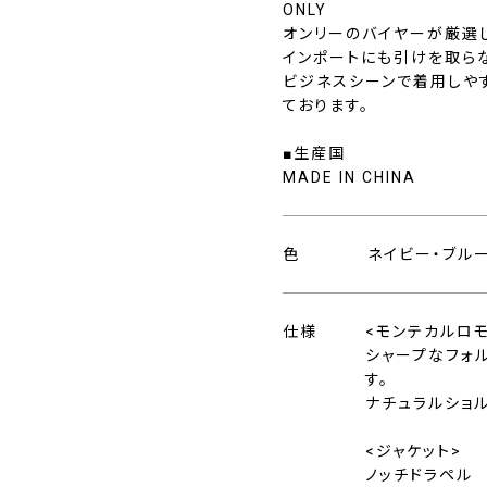
ONLY
オンリーのバイヤーが厳選
インポートにも引けを取ら
ビジネスシーンで着用しや
ております。
■生産国
MADE IN CHINA
色
ネイビー・ブル
仕様
<モンテカルロ
シャープなフォ
す。
ナチュラルショ
<ジャケット>
ノッチドラペル