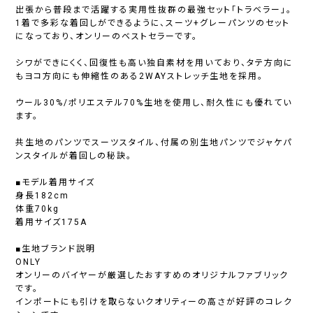
出張から普段まで活躍する実用性抜群の最強セット「トラベラー」。
1着で多彩な着回しができるように、スーツ+グレーパンツのセット
になっており、オンリーのベストセラーです。
シワができにくく、回復性も高い独自素材を用いており、タテ方向に
もヨコ方向にも伸縮性のある2WAYストレッチ生地を採用。
ウール30%/ポリエステル70%生地を使用し、耐久性にも優れてい
ます。
共生地のパンツでスーツスタイル、付属の別生地パンツでジャケパ
ンスタイルが着回しの秘訣。
■モデル着用サイズ
身長182cm
体重70kg
着用サイズ175A
■生地ブランド説明
ONLY
オンリーのバイヤーが厳選したおすすめのオリジナルファブリック
です。
インポートにも引けを取らないクオリティーの高さが好評のコレク