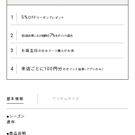
1
5%
OFF
クーポンプレゼント
2
7%
年2回お買い上げ総額の
をポイント還元
3
お誕生日
の方はスーツ購入がお得
4
来店ごとに
100円分
のポイント加算(アプリのみ)
基本情報
アイテムサイズ
■シーズン
通年
■商品説明