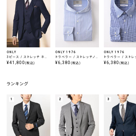
ONLY
ONLY 1976
ONLY 1976
3ピース / ストレッチ ネイ
トラベラー / ストレッチノン
トラベラー / ストレ
ビー無地
¥41,800
アイロン カッタウェイ スナ
¥6,380
アイロン ボタンダウ
¥6,380
(税込)
(税込)
(税込)
ップボタン
ランキング
1
2
3