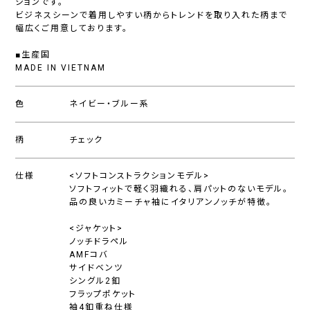
ションです。
ビジネスシーンで着用しやすい柄からトレンドを取り入れた柄まで
幅広くご用意しております。
■生産国
MADE IN VIETNAM
色
ネイビー・ブルー系
柄
チェック
仕様
<ソフトコンストラクションモデル>
ソフトフィットで軽く羽織れる、肩パットのないモデル。
品の良いカミーチャ袖にイタリアンノッチが特徴。
<ジャケット>
ノッチドラペル
AMFコバ
サイドベンツ
シングル2釦
フラップポケット
袖4釦重ね仕様