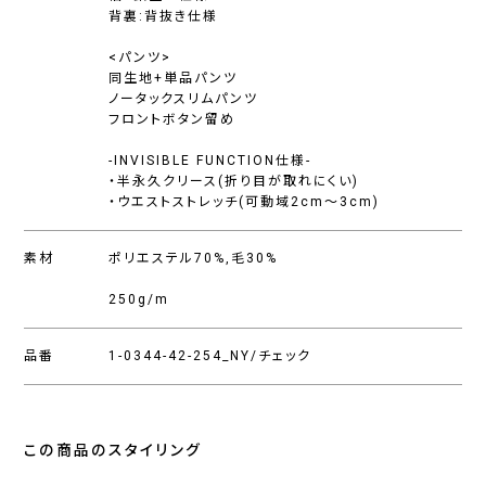
背裏:背抜き仕様
<パンツ>
同生地+単品パンツ
ノータックスリムパンツ
フロントボタン留め
-INVISIBLE FUNCTION仕様-
・半永久クリース(折り目が取れにくい)
・ウエストストレッチ(可動域2cm〜3cm)
素材
ポリエステル70%,毛30%
250g/m
品番
1-0344-42-254_NY/チェック
この商品のスタイリング