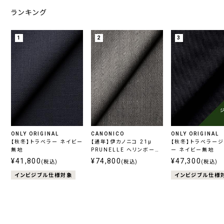
ランキング
1
2
3
ONLY ORIGINAL
CANONICO
ONLY ORIGINAL
【秋冬】トラベラー ネイビー
【通年】伊カノニコ 21μ
【秋冬】トラベラー
無地
PRUNELLE ヘリンボーン
ー ネイビー無地
グレー
¥41,800
¥74,800
¥47,300
(税込)
(税込)
(税込)
インビジブル仕様対象
インビジブル仕様