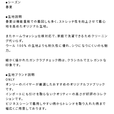
■シーズン
春夏
■生地説明
春夏は機能重視での着回しも多く、ストレッチ性を向上させて着心
地を高めたオリジナル生地。
またホームウォッシュ仕様対応で、家庭で洗濯できるためクリーニン
グ代いらず。
ウール 100% の生地よりも耐久性に優れ、シワになりにくいのも魅
力。
細かく描かれたガンクラブチェック柄は、クラシカルでエレガントな
印象です。
■生地ブランド説明
ONLY
オンリーのバイヤーが厳選したおすすめのオリジナルファブリック
です。
インポートにも引けを取らないクオリティーの高さが好評のコレク
ションです。
ビジネスシーンで着用しやすい柄からトレンドを取り入れた柄まで
幅広くご用意しております。