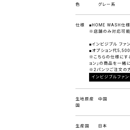
色
グレー系
仕様
■HOME WASH
※店舗のみ対応可能
■インビジブル ファ
■オプション代5,50
※こちらの仕様にす
ョン」の商品を一緒
※2パンツご注文の
インビジブルファン
生地原産
中国
国
生産国
日本