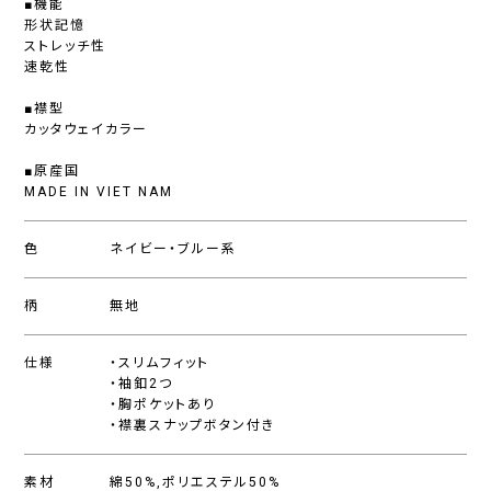
■機能
形状記憶
ストレッチ性
速乾性
■襟型
カッタウェイカラー
■原産国
MADE IN VIET NAM
色
ネイビー・ブルー系
柄
無地
仕様
・スリムフィット
・袖釦2つ
・胸ポケットあり
・襟裏スナップボタン付き
素材
綿50%,ポリエステル50%