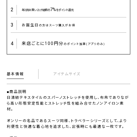
2
7%
年2回お買い上げ総額の
をポイント還元
3
お誕生日
の方はスーツ購入がお得
4
来店ごとに
100円分
のポイント加算(アプリのみ)
基本情報
アイテムサイズ
■商品説明
日清紡テキスタイルのスパーノストレッチを使用し、布帛でありなが
ら高い形態安定性能とストレッチ性を組み合せたノンアイロン素
材。
オンリーの名品であるスーツ同様、トラベラーシリーズとして、より
利便性と快適な着心地を追求した、出張時にも最適な一枚です。