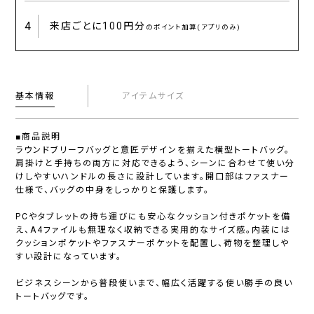
4
来店ごとに
100円分
のポイント加算(アプリのみ)
基本情報
アイテムサイズ
■商品説明
ラウンドブリーフバッグと意匠デザインを揃えた横型トートバッグ。
肩掛けと手持ちの両方に対応できるよう、シーンに合わせて使い分
けしやすいハンドルの長さに設計しています。開口部はファスナー
仕様で、バッグの中身をしっかりと保護します。
PCやタブレットの持ち運びにも安心なクッション付きポケットを備
え、A4ファイルも無理なく収納できる実用的なサイズ感。内装には
クッションポケットやファスナーポケットを配置し、荷物を整理しや
すい設計になっています。
ビジネスシーンから普段使いまで、幅広く活躍する使い勝手の良い
トートバッグです。