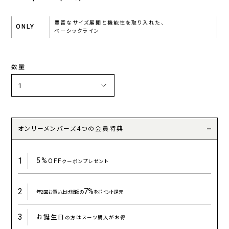
豊富なサイズ展開と機能性を取り入れた、
ONLY
ベーシックライン
数量
オンリーメンバーズ4つの会員特典
1
5%
OFF
クーポンプレゼント
2
7%
年2回お買い上げ総額の
をポイント還元
3
お誕生日
の方はスーツ購入がお得