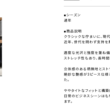
■シーズン
通年
■商品説明
クラシックな佇まいに、現
近年、世代を問わず支持を
適度な光沢と強度を兼ね備
ストレッチ性もあり、長時
立体感のある柄無地とスト
絶妙な艶感が3ピース仕様
た。
ややタイトなフィットと構築
日常のビジネスシーンはも
ます。