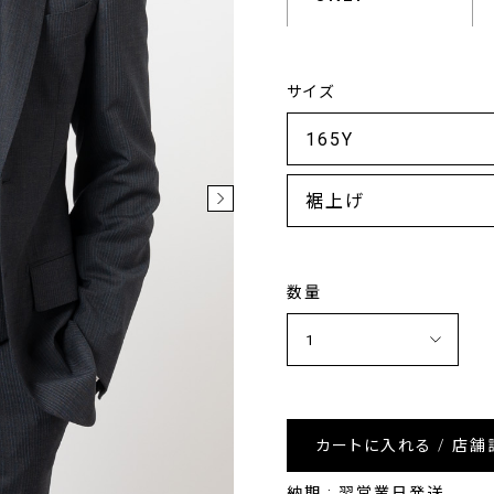
サイズ
裾上げ
数量
カートに入れる / 店舗
納期 : 翌営業日発送