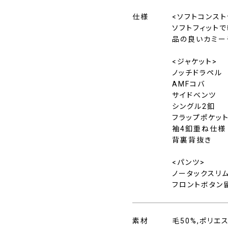
仕様
<ソフトコンスト
ソフトフィット
品の良いカミー
<ジャケット>
ノッチドラペル
AMFコバ
サイドベンツ
シングル2釦
フラップポケッ
袖4釦重ね仕様
背裏背抜き
<パンツ>
ノータックスリ
フロントボタン
素材
毛50%,ポリエ