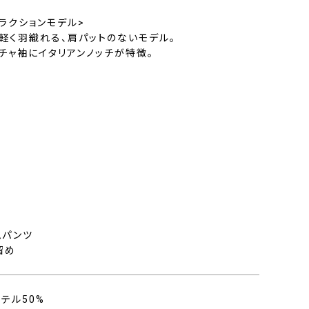
ラクションモデル>
で軽く羽織れる、肩パットのないモデル。
チャ袖にイタリアンノッチが特徴。
ト
ムパンツ
留め
ステル50%