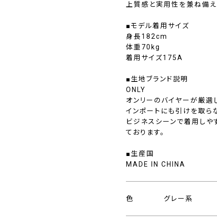
上質感と実用性を兼ね備え
■モデル着用サイズ
身長182cm
体重70kg
着用サイズ175A
■生地ブランド説明
ONLY
オンリーのバイヤーが厳選
インポートにも引けを取ら
ビジネスシーンで着用しや
ております。
■生産国
MADE IN CHINA
色
グレー系