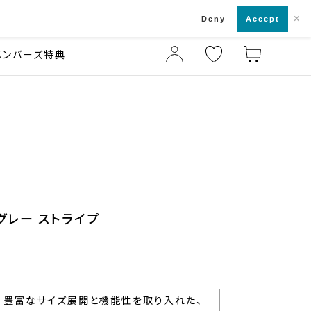
×
店舗一覧・来店予約
ド
Deny
Accept
メンバーズ特典
 グレー ストライプ
豊富なサイズ展開と機能性を取り入れた、