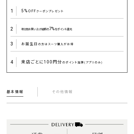
1
5%
OFF
クーポンプレゼント
2
7%
年2回お買い上げ総額の
をポイント還元
3
お誕生日
の方はスーツ購入がお得
4
来店ごとに
100円分
のポイント加算(アプリのみ)
基本情報
その他情報