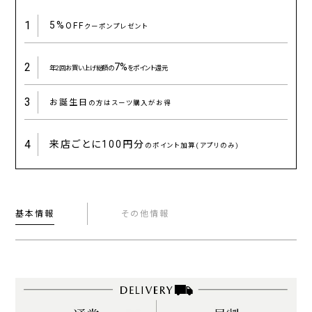
1
5%
OFF
クーポンプレゼント
2
7%
年2回お買い上げ総額の
をポイント還元
3
お誕生日
の方はスーツ購入がお得
4
来店ごとに
100円分
のポイント加算(アプリのみ)
基本情報
その他情報