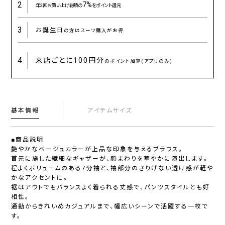
2
7%
年2回お買い上げ総額の
をポイント還元
3
お誕生日
の方はスーツ購入がお得
4
来店ごとに
100円分
のポイント加算(アプリのみ)
基本情報
アイテムサイズ
■商品説明
艶やかなベージュカラーが上品な印象を与えるブラウス。
首元に施した繊細なギャザーが、顔まわりを華やかに演出します。
程よくボリュームのある7分袖と、袖部分のさりげない透け感が軽や
かなアクセントに。
裾はアウトでもバランスよく着られる丈感で、パンツスタイルとも好
相性。
通勤からきれいめカジュアルまで、幅広いシーンで活躍する一枚で
す。