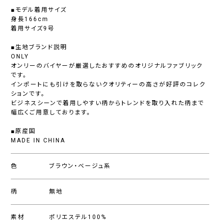
■モデル着用サイズ
身長166cm
着用サイズ9号
■生地ブランド説明
ONLY
オンリーのバイヤーが厳選したおすすめのオリジナルファブリック
です。
インポートにも引けを取らないクオリティーの高さが好評のコレク
ションです。
ビジネスシーンで着用しやすい柄からトレンドを取り入れた柄まで
幅広くご用意しております。
■原産国
MADE IN CHINA
色
ブラウン・ベージュ系
柄
無地
素材
ポリエステル100%