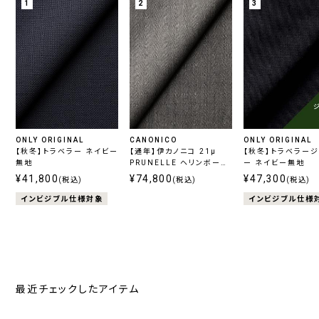
1
2
3
ONLY ORIGINAL
CANONICO
ONLY ORIGINAL
【秋冬】トラベラー ネイビー
【通年】伊カノニコ 21μ
【秋冬】トラベラー
無地
PRUNELLE ヘリンボーン
ー ネイビー無地
グレー
¥41,800
¥74,800
¥47,300
(税込)
(税込)
(税込)
インビジブル仕様対象
インビジブル仕様
最近チェックしたアイテム