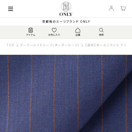
京都発のスーツブランド ONLY
TOP
テーラーメイドスーツ(オーダースーツ)
【通年】オーセンティコ ナチュ