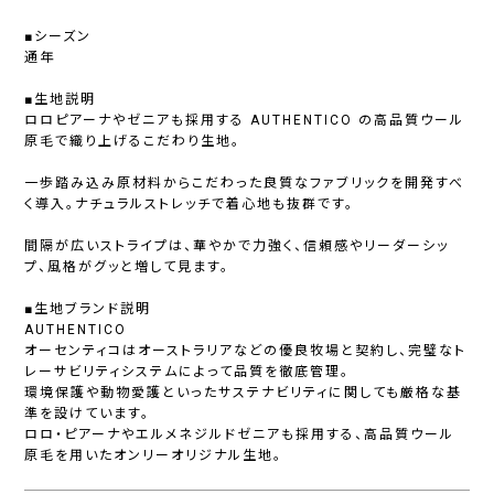
■シーズン
通年
■生地説明
ロロピアーナやゼニアも採用する AUTHENTICO の高品質ウール
原毛で織り上げるこだわり生地。
一歩踏み込み原材料からこだわった良質なファブリックを開発すべ
く導入。ナチュラルストレッチで着心地も抜群です。
間隔が広いストライプは、華やかで力強く、信頼感やリーダーシッ
プ、風格がグッと増して見ます。
■生地ブランド説明
AUTHENTICO
オーセンティコはオーストラリアなどの優良牧場と契約し、完璧なト
レーサビリティシステムによって品質を徹底管理。
環境保護や動物愛護といったサステナビリティに関しても厳格な基
準を設けています。
ロロ・ピアーナやエルメネジルドゼニアも採用する、高品質ウール
原毛を用いたオンリーオリジナル生地。