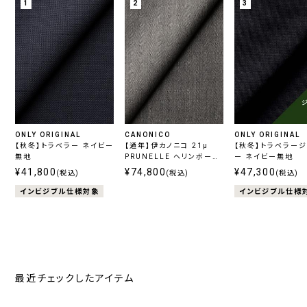
1
2
3
ONLY ORIGINAL
CANONICO
ONLY ORIGINAL
【秋冬】トラベラー ネイビー
【通年】伊カノニコ 21μ
【秋冬】トラベラー
無地
PRUNELLE ヘリンボーン
ー ネイビー無地
グレー
¥41,800
¥74,800
¥47,300
(税込)
(税込)
(税込)
インビジブル仕様対象
インビジブル仕様
最近チェックしたアイテム