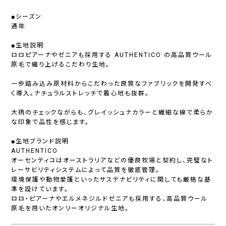
■シーズン
通年
■生地説明
ロロピアーナやゼニアも採用する AUTHENTICO の高品質ウール
原毛で織り上げるこだわり生地。
一歩踏み込み原材料からこだわった良質なファブリックを開発すべ
く導入。ナチュラルストレッチで着心地も抜群。
大柄のチェックながらも、グレイッシュナカラーと繊細な線で柔らか
な印象で品性を感じます。
■生地ブランド説明
AUTHENTICO
オーセンティコはオーストラリアなどの優良牧場と契約し、完璧なト
レーサビリティシステムによって品質を徹底管理。
環境保護や動物愛護といったサステナビリティに関しても厳格な基
準を設けています。
ロロ・ピアーナやエルメネジルドゼニアも採用する、高品質ウール
原毛を用いたオンリーオリジナル生地。