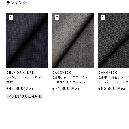
ランキング
1
2
3
ONLY ORIGINAL
CANONICO
CANONICO
【秋冬】トラベラー ネイビー
【通年】伊カノニコ 21μ
【通年 / 定番】伊カ
無地
PRUNELLE ヘリンボーン
スーパー110's / 
グレー
レー
¥41,800
¥74,800
¥85,800
(税込)
(税込)
(税込)
インビジブル仕様対象