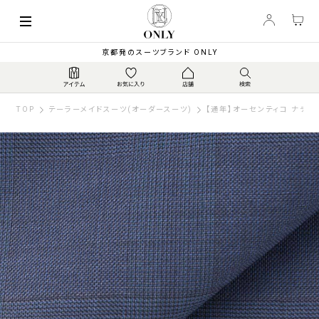
京都発のスーツブランド ONLY
TOP
テーラーメイドスーツ(オーダースーツ)
【通年】オーセンティコ ナチュ