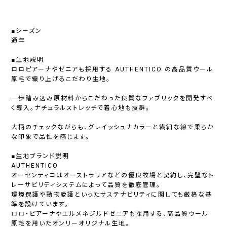
■シーズン
通年
■生地説明
ロロピアーナやゼニアも採用する AUTHENTICO の高品質ウール
原毛で織り上げるこだわり生地。
一歩踏み込み原材料からこだわった良質なファブリックを開発すべ
く導入。ナチュラルストレッチで着心地も抜群。
大柄のチェックながらも、グレイッシュナカラーと繊細な線で柔らか
な印象で品性を感じます。
■生地ブランド説明
AUTHENTICO
オーセンティコはオーストラリアなどの優良牧場と契約し、完璧なト
レーサビリティシステムによって品質を徹底管理。
環境保護や動物愛護といったサステナビリティに関しても厳格な基
準を設けています。
ロロ・ピアーナやエルメネジルドゼニアも採用する、高品質ウール
原毛を用いたオンリーオリジナル生地。