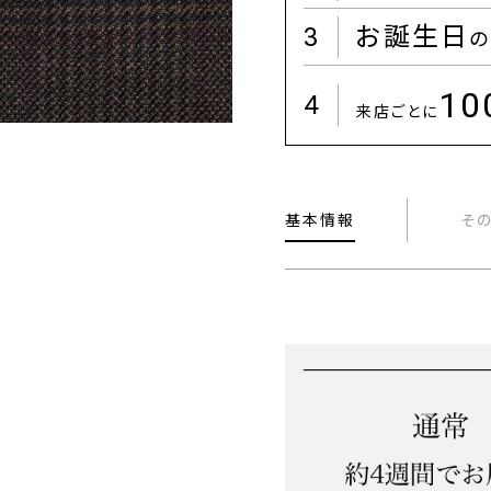
3
お誕生日
の
1
4
来店ごとに
基本情報
そ