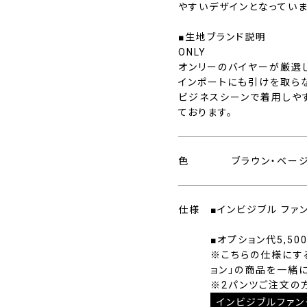
やすいデザインとなっていま
■生地ブランド説明
ONLY
オンリーのバイヤーが厳選
インポートにも引けを取ら
ビジネスシーンで着用しや
ております。
色
ブラウン・ベー
仕様
■インビジブル ファ
■オプション代5,50
※こちらの仕様にす
ョン」の商品を一緒
※2パンツご注文の
インビジブルファン