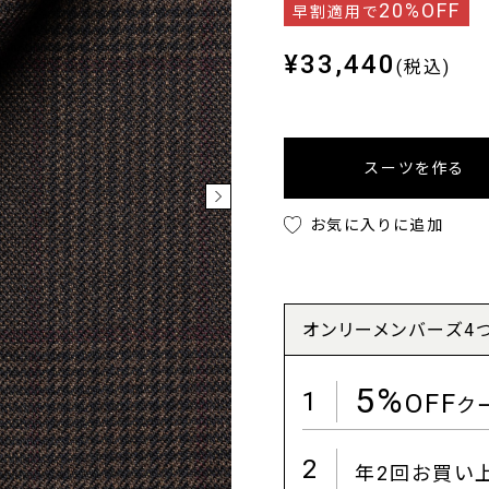
20%OFF
早割適用で
¥33,440
(税込)
スーツを作る
お気に入りに追加
オンリーメンバーズ4
5%
1
OFF
ク
2
年2回お買い