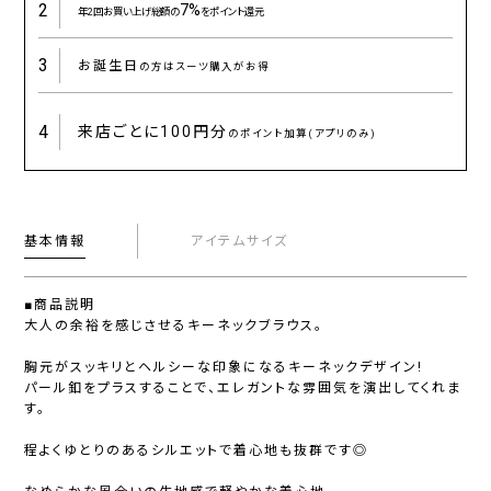
2
7%
年2回お買い上げ総額の
をポイント還元
3
お誕生日
の方はスーツ購入がお得
4
来店ごとに
100円分
のポイント加算(アプリのみ)
基本情報
アイテムサイズ
■商品説明
大人の余裕を感じさせるキーネックブラウス。
胸元がスッキリとヘルシーな印象になるキーネックデザイン!
パール釦をプラスすることで、エレガントな雰囲気を演出してくれま
す。
程よくゆとりのあるシルエットで着心地も抜群です◎