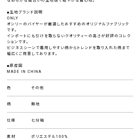
なめらかな風合いの生地感で軽やかな着心地。
■生地ブランド説明
ONLY
オンリーのバイヤーが厳選したおすすめのオリジナルファブリック
です。
インポートにも引けを取らないクオリティーの高さが好評のコレク
ションです。
ビジネスシーンで着用しやすい柄からトレンドを取り入れた柄まで
幅広くご用意しております。
■原産国
MADE IN CHINA
色
その他
柄
無地
仕様
七分袖
素材
ポリエステル100%