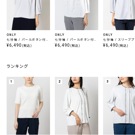
ONLY
ONLY
ONLY
七分袖 / パールボタン付き
七分袖 / パールボタン付き
七分袖 / スリーブ
キーネックブラウス グレー
¥6,490
キーネックブラウス ホワイ
¥6,490
入りブラウス グレー
¥6,490
(税込)
(税込)
(税込)
ト
ランキング
1
2
3